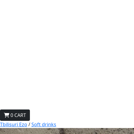
0
CART
Tbilisuri Ezo
/
Soft drinks