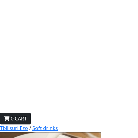
0
CART
Tbilisuri Ezo
/
Soft drinks