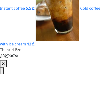
Instant coffee
5.5 ₾
Cold coffee
with ice cream
12 ₾
Tbilisuri Ezo
კალათა