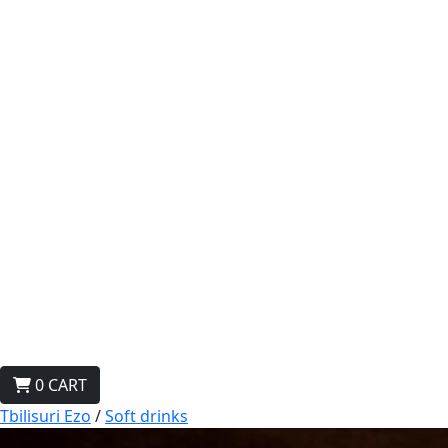
0
CART
Tbilisuri Ezo
/
Soft drinks