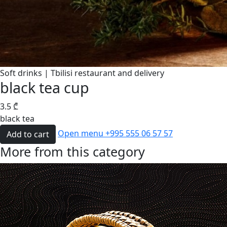
Soft drinks | Tbilisi restaurant and delivery
black tea cup
3.5
₾
black tea
Open menu
+995 555 06 57 57
Add to cart
More from this category