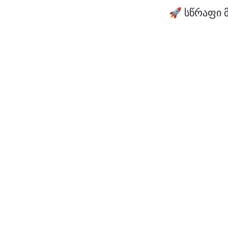
🚀 სწრაფი 