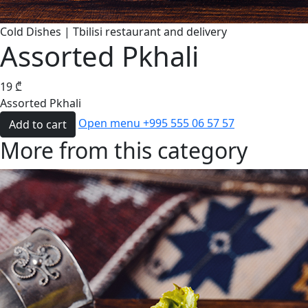
Cold Dishes | Tbilisi restaurant and delivery
Assorted Pkhali
19
₾
Assorted Pkhali
Open menu
+995 555 06 57 57
Add to cart
More from this category