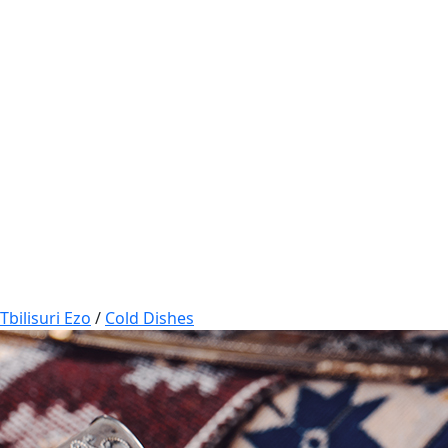
Tbilisuri Ezo
/
Cold Dishes