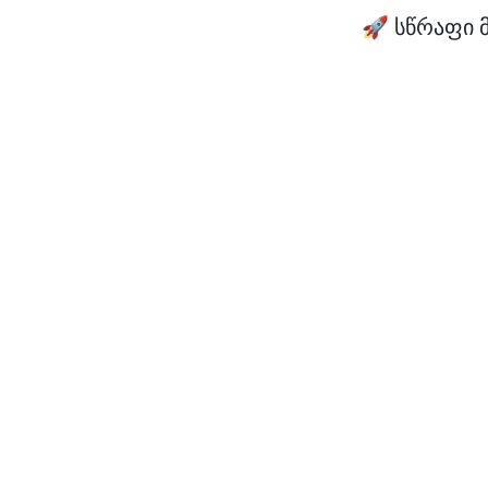
🚀 სწრაფი 