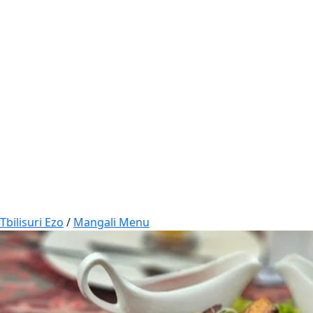
Tbilisuri Ezo
/
Mangali Menu