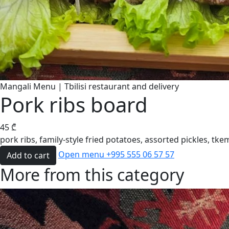
Mangali Menu | Tbilisi restaurant and delivery
Pork ribs board
45
₾
pork ribs, family-style fried potatoes, assorted pickles, tkem
Open menu
+995 555 06 57 57
Add to cart
More from this category