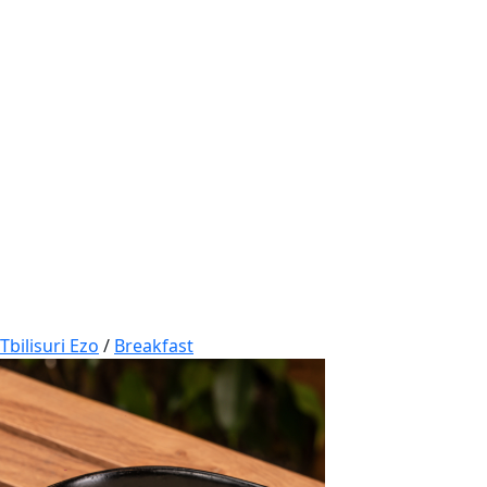
Tbilisuri Ezo
/
Breakfast