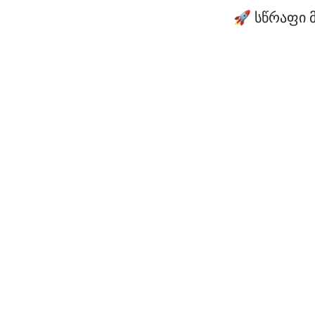
🚀 სწრაფი 