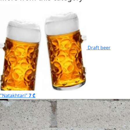
Draft beer
"Natakhtari"
7 ₾