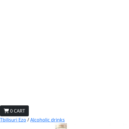
0
CART
Tbilisuri Ezo
/
Alcoholic drinks