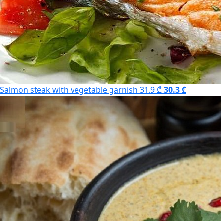
Salmon steak with vegetable garnish
31.9 ₾
30.3 ₾