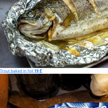
Trout baked in foil
19 ₾