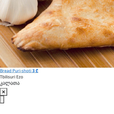
Bread Puri-shoti
3 ₾
Tbilisuri Ezo
კალათა