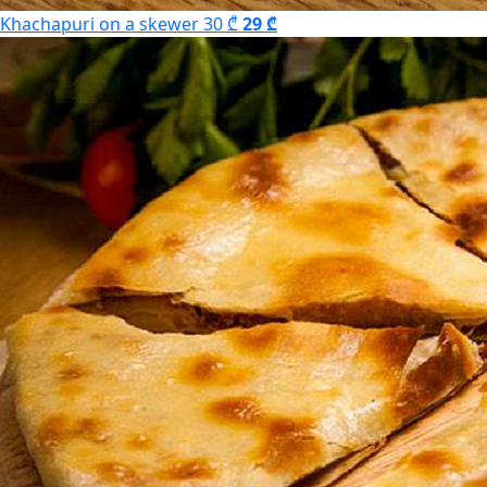
Khachapuri on a skewer
30 ₾
29 ₾