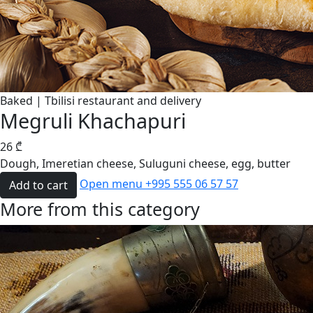
Baked | Tbilisi restaurant and delivery
Megruli Khachapuri
26
₾
Dough, Imeretian cheese, Suluguni cheese, egg, butter
Open menu
+995 555 06 57 57
Add to cart
More from this category