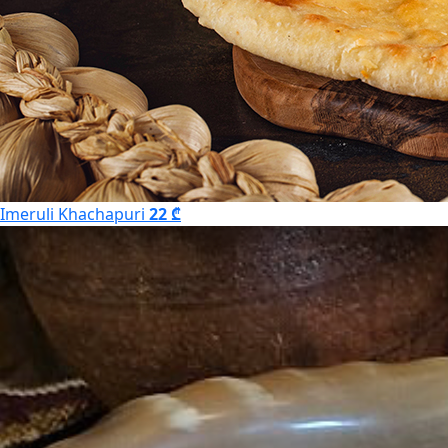
Imeruli Khachapuri
22 ₾