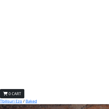
0
CART
Tbilisuri Ezo
/
Baked