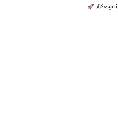
🚀 სწრაფი 