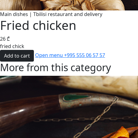
Main dishes | Tbilisi restaurant and delivery
Fried chicken
26
₾
fried chick
Open menu
+995 555 06 57 57
Add to cart
More from this category